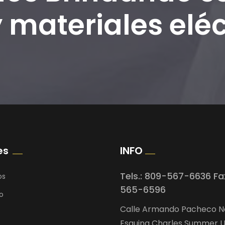
 materiales eléc
es
INFO
Tels.: 809-567-6636 Fa
os
565-6596
o
Calle Armando Pacheco No
Esquina Charles Summer U