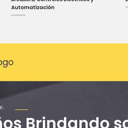
Automatización
ogo
e.
ños Brindando s