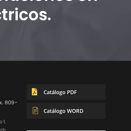
tricos.
Catálogo PDF
x. 809-
Catálogo WORD
 1.
rb.
Search Button