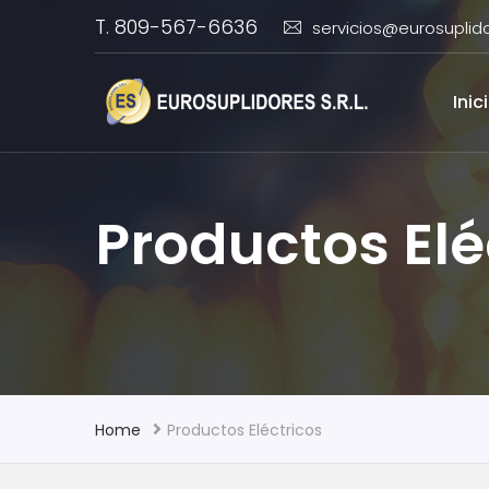
T. 809-567-6636
servicios@eurosuplid
Inic
Productos Elé
Home
Productos Eléctricos