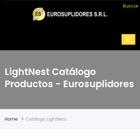
Buscar
LightNest Catálogo
Productos - Eurosuplidores
Home
Catálogo LightNest