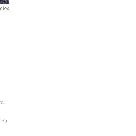
mios
to
” en