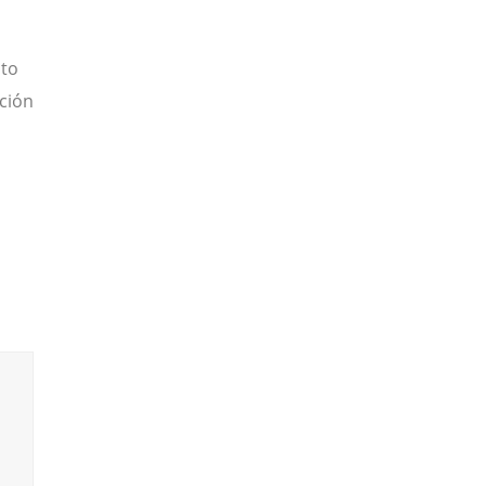
nto
ción