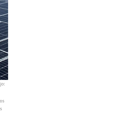
jo:
Los
os