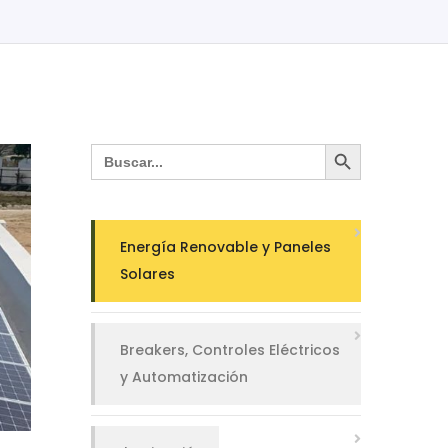
Search Button
Search
for:
Energía Renovable y Paneles
Solares
Breakers, Controles Eléctricos
y Automatización