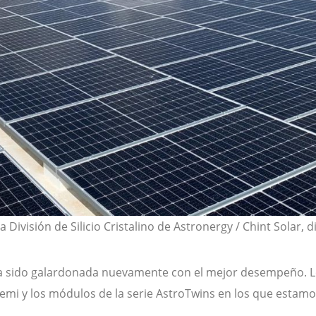
División de Silicio Cristalino de Astronergy / Chint Solar, di
ya sido galardonada nuevamente con el mejor desempeño. 
emi y los módulos de la serie AstroTwins en los que estam